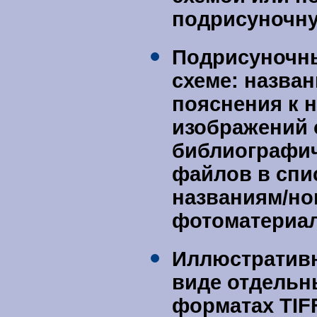
подрисуночну
Подрисуночн
схеме: назва
пояснения к н
изображений 
библиографиче
файлов в спи
названиям/н
фотоматериал
Иллюстративн
виде отдельн
форматах TIF