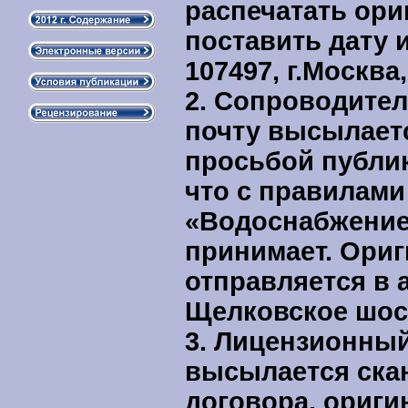
распечатать ориг
поставить дату 
107497, г.Москва
2.
Сопроводител
почту высылаетс
просьбой публик
что с правилами
«Водоснабжение 
принимает. Ори
отправляется в а
Щелковское шосс
3. Л
ицензионный
высылается ска
договора, ориги