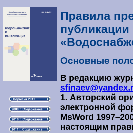
Правила пре
публикации 
«Водоснабж
Основные пол
В редакцию журн
sfinaev@yandex.
1.
Авторский ори
электронной фор
MsWord 1997–20
настоящим прави