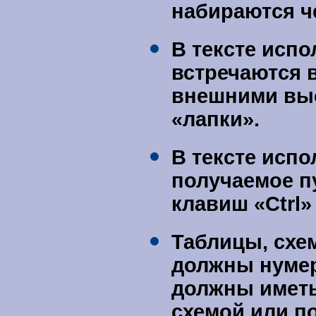
набираются ч
В тексте исп
встречаются 
внешними выс
«лапки».
В тексте испо
получаемое п
клавиш «
Ctrl
»
Таблицы, схе
должны нумер
должны иметь
схемой или п